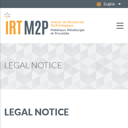
Skip
English
List 
to
main
content
LEGAL NOTICE
LEGAL NOTICE