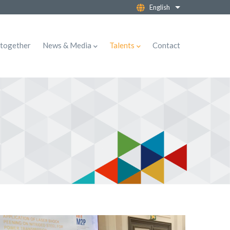
English
List additional ac
together
News & Media
Talents
Contact