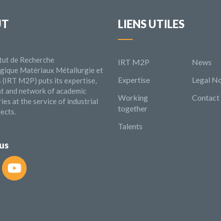
UT
LIENS UTILES
itut de Recherche
IRT M2P
News
gique Matériaux Métallurgie et
Expertise
Legal No
(IRT M2P) puts its expertise,
t and network of academic
Working
Contact
ies at the service of industrial
together
ects.
Talents
 us