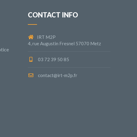
CONTACT INFO
IRT M2P
4, rue Augustin Fresnel 57070 Metz
tice
03 72 39 50 85
contact@irt-m2p.fr