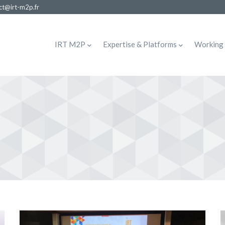
ct@irt-m2p.fr
MAIN
NAVIGATION
IRT M2P
Expertise & Platforms
Working 