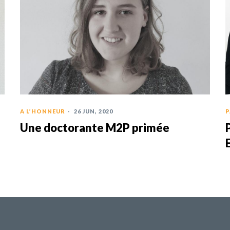
A L’HONNEUR
-
26 JUN, 2020
P
Une doctorante M2P primée