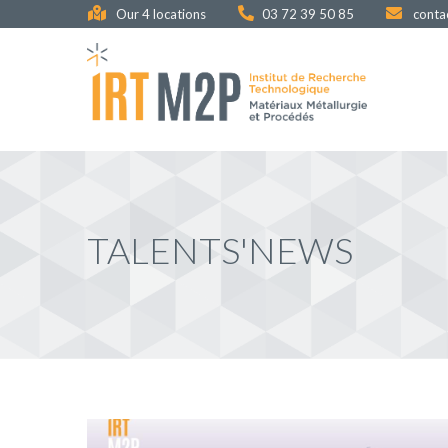
Skip
Our 4 locations
03 72 39 50 85
conta
to
main
content
TALENTS'NEWS