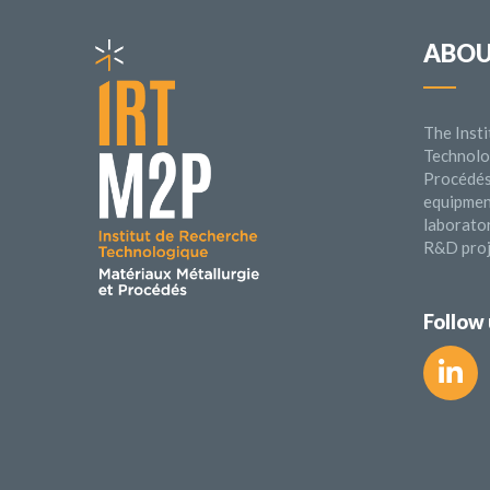
ABO
The Inst
Technolo
Procédés 
equipmen
laborator
R&D proj
Follow