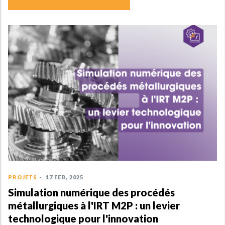
PROJETS
-
1
Apports 
procédé 
TiARe
7 FEB, 2025
on numérique des procédés
iques à l'IRT M2P : un levier
gique pour l'innovation