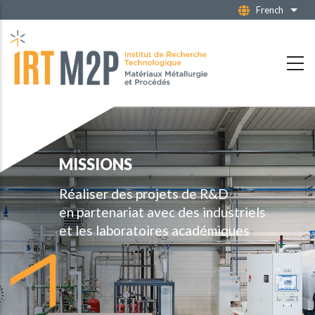
Aller
French
Liste
au
contenu
principal
MISSIONS
Réaliser des projets de R&D
en partenariat avec des industriels
et les laboratoires académiques