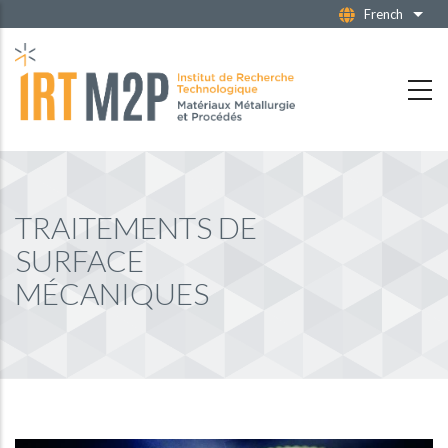
Aller
French
Liste
au
contenu
principal
TRAITEMENTS DE
SURFACE
MÉCANIQUES