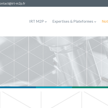
ontact@irt-m2p.fr
MAIN
NAVIGATION
IRT M2P
Expertises & Plateformes
Not