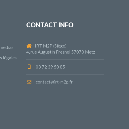
CONTACT INFO
IRT M2P (Siège)
 médias
4, rue Augustin Fresnel 57070 Metz
 légales
03 72 39 50 85
contact@irt-m2p.fr