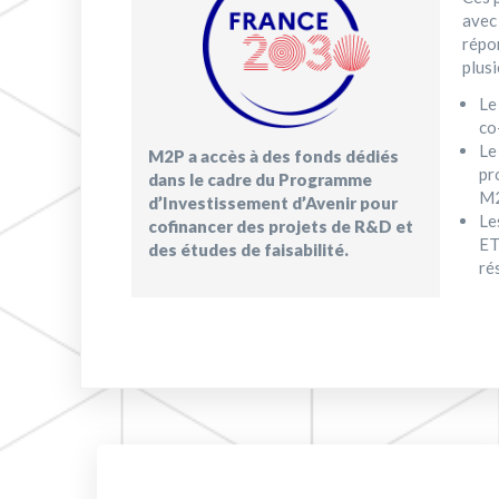
avec
répo
plusi
Le
co
Le
M2P a accès à des fonds dédiés
pr
dans le cadre du Programme
M2
d’Investissement d’Avenir pour
Le
cofinancer des projets de R&D et
ET
des études de faisabilité.
ré