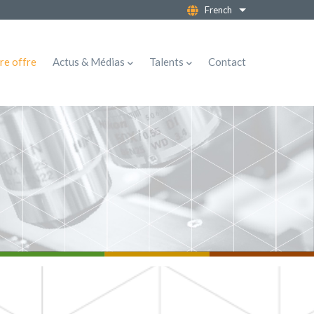
French
Lister les action
re offre
Actus & Médias
Talents
Contact