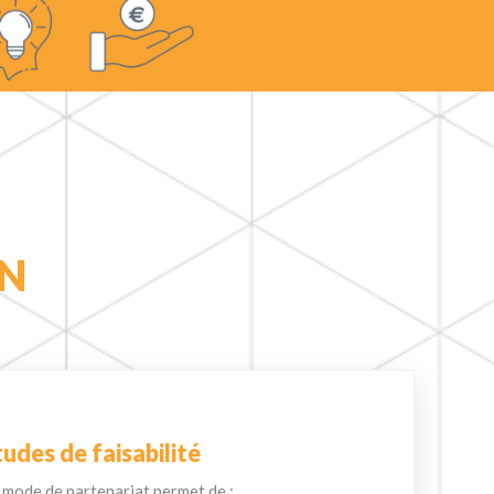
ON
udes de faisabilité
 mode de partenariat permet de :