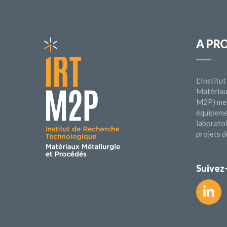
A PR
L'Instit
Matériau
M2P) met
équipeme
laborato
projets d
Suivez-