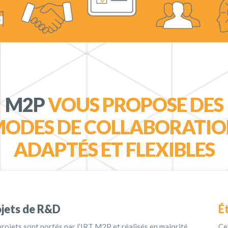
M2P
VOUS PROPOSE DES
ODES DE COLLABORATI
ADAPTÉS ET FLEXIBLES
jets de R&D
Ét
rojets sont portés par l’IRT M2P et réalisés en majorité
Ce