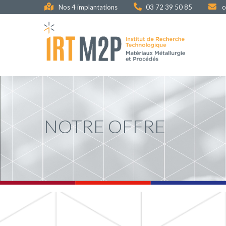
Aller
Nos 4 implantations
03 72 39 50 85
c
au
contenu
principal
NOTRE OFFRE