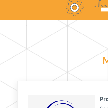
M
Pro
Ces p