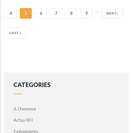
PAGE
PRÉCÉDENTE
…
PAGE
4
PAGE
5
PAGE
6
PAGE
7
PAGE
8
PAGE
9
PAGE
NEXT ›
COURANTE
SUIVANTE
DERNIÈRE
LAST »
PAGE
CATEGORIES
A L’honneur
Actus RH
Evénements