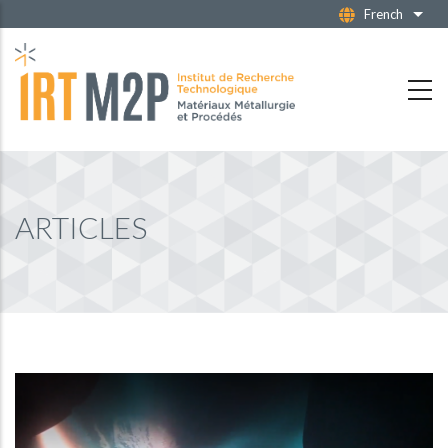
Aller
French
Liste
au
contenu
principal
ARTICLES